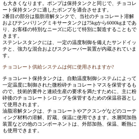
も大きくなります。ポンプは保持タンクと同じで、チョコレ
ート保持タンクに適したポンプを適合させます。
2番目の部分は脂肪溶解タンクで、当社のチョコレート溶解
およびテンパリングミキサータンクは75kgから6000kgまであ
り、お客様の特別なニーズに応じて特別に製造することもで
きます。
ステンレスタンクには、一定の温度制御を備えたサンドイッ
チと、強力な混合およびスクレーパー装置が内蔵されていま
す。
チョコレート供給システムは何に使用されますか?
チョコレート保持タンクは、自動温度制御システムによって
一定温度に制御された微粉砕チョコレートマスを保管するも
ので、技術的要件と連続生産の要求を満たすために、主に粉
砕後のチョコレートシロップを保管するための保温容器とし
て使用されます。
油脂溶解タンクは、チョコレートやアクスンゲなどのコーテ
ィング材料の溶解、貯蔵、保温に使用できます。水層間加熱
装置などの他のコンポーネントは、外部加熱、保温、断熱に
も使用できます。