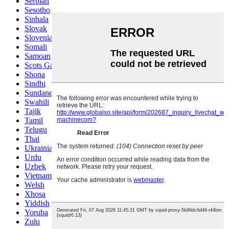
Serbian
Sesotho
Sinhala
Slovak
Slovenian
Somali
Samoan
Scots Gaelic
Shona
Sindhi
Sundanese
Swahili
Tajik
Tamil
Telugu
Thai
Ukrainian
Urdu
Uzbek
Vietnamese
Welsh
Xhosa
Yiddish
Yoruba
Zulu