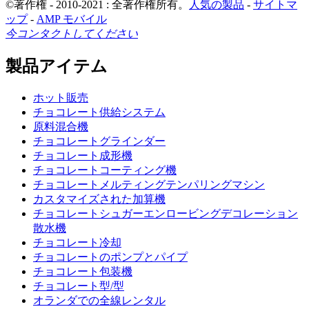
©著作権 - 2010-2021 : 全著作権所有。
人気の製品
-
サイトマ
ップ
-
AMP モバイル
今コンタクトしてください
製品アイテム
ホット販売
チョコレート供給システム
原料混合機
チョコレートグラインダー
チョコレート成形機
チョコレートコーティング機
チョコレートメルティングテンパリングマシン
カスタマイズされた加算機
チョコレートシュガーエンロービングデコレーション
散水機
チョコレート冷却
チョコレートのポンプとパイプ
チョコレート包装機
チョコレート型/型
オランダでの全線レンタル